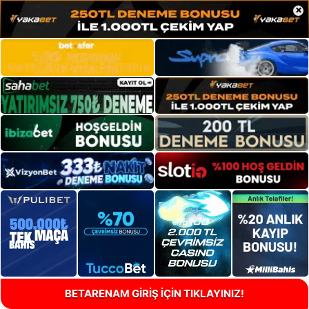
×
BETARENAM GİRİŞ İÇİN TIKLAYINIZ!