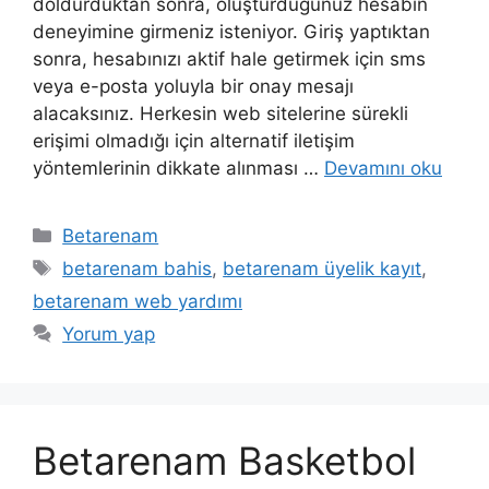
doldurduktan sonra, oluşturduğunuz hesabın
deneyimine girmeniz isteniyor. Giriş yaptıktan
sonra, hesabınızı aktif hale getirmek için sms
veya e-posta yoluyla bir onay mesajı
alacaksınız. Herkesin web sitelerine sürekli
erişimi olmadığı için alternatif iletişim
yöntemlerinin dikkate alınması …
Devamını oku
Kategoriler
Betarenam
Etiketler
betarenam bahis
,
betarenam üyelik kayıt
,
betarenam web yardımı
Yorum yap
Betarenam Basketbol