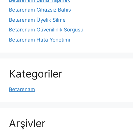
Betarenam Cihazsız Bahis
Betarenam Üyelik Silme
Betarenam Güvenilirlik Sorgusu
Betarenam Hata Yönetimi
Kategoriler
Betarenam
Arşivler