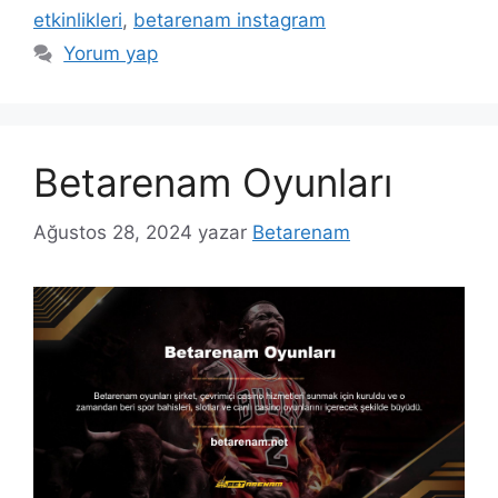
etkinlikleri
,
betarenam instagram
Yorum yap
Betarenam Oyunları
Ağustos 28, 2024
yazar
Betarenam