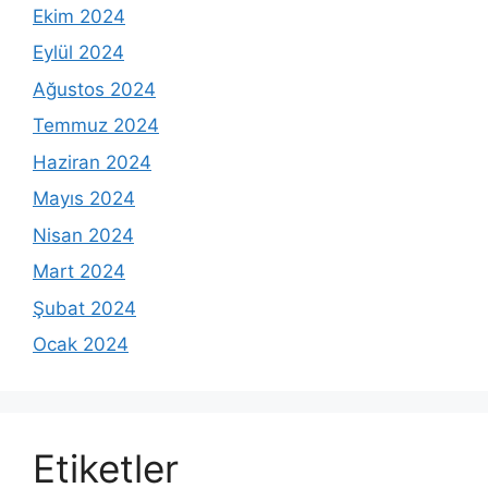
Ekim 2024
Eylül 2024
Ağustos 2024
Temmuz 2024
Haziran 2024
Mayıs 2024
Nisan 2024
Mart 2024
Şubat 2024
Ocak 2024
Etiketler