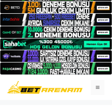
İçeriğe
atla
Menü