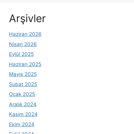
Arşivler
Haziran 2026
Nisan 2026
Eylül 2025
Haziran 2025
Mayıs 2025
Şubat 2025
Ocak 2025
Aralık 2024
Kasım 2024
Ekim 2024