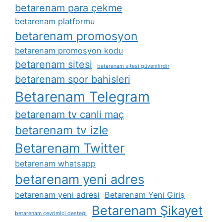
betarenam para çekme
betarenam platformu
betarenam promosyon
betarenam promosyon kodu
betarenam sitesi
betarenam sitesi güvenilirdir
betarenam spor bahisleri
Betarenam Telegram
betarenam tv canli maç
betarenam tv izle
Betarenam Twitter
betarenam whatsapp
betarenam yeni adres
betarenam yeni adresi
Betarenam Yeni Giriş
Betarenam Şikayet
betarenam çevrimiçi desteği