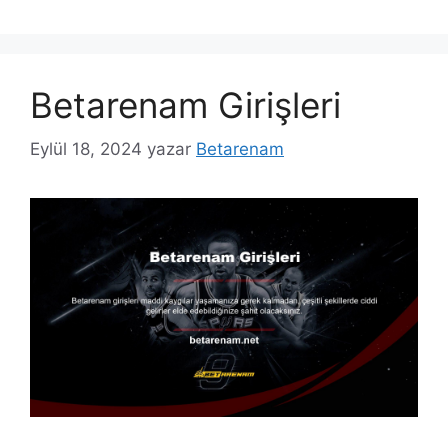
Betarenam Girişleri
Eylül 18, 2024
yazar
Betarenam