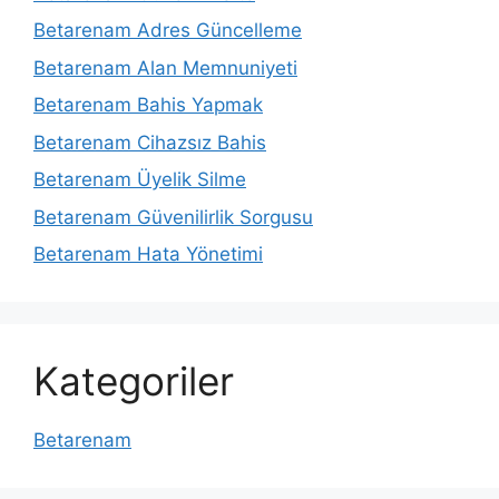
Betarenam Adres Güncelleme
Betarenam Alan Memnuniyeti
Betarenam Bahis Yapmak
Betarenam Cihazsız Bahis
Betarenam Üyelik Silme
Betarenam Güvenilirlik Sorgusu
Betarenam Hata Yönetimi
Kategoriler
Betarenam