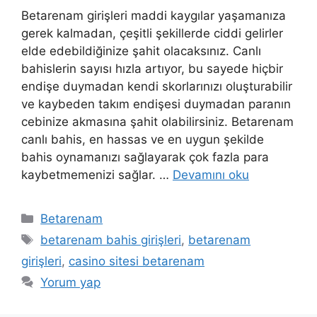
Betarenam girişleri maddi kaygılar yaşamanıza
gerek kalmadan, çeşitli şekillerde ciddi gelirler
elde edebildiğinize şahit olacaksınız. Canlı
bahislerin sayısı hızla artıyor, bu sayede hiçbir
endişe duymadan kendi skorlarınızı oluşturabilir
ve kaybeden takım endişesi duymadan paranın
cebinize akmasına şahit olabilirsiniz. Betarenam
canlı bahis, en hassas ve en uygun şekilde
bahis oynamanızı sağlayarak çok fazla para
kaybetmemenizi sağlar. …
Devamını oku
Kategoriler
Betarenam
Etiketler
betarenam bahis girişleri
,
betarenam
girişleri
,
casino sitesi betarenam
Yorum yap