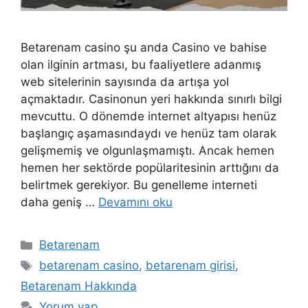
Betarenam casino şu anda Casino ve bahise
olan ilginin artması, bu faaliyetlere adanmış
web sitelerinin sayısında da artışa yol
açmaktadır. Casinonun yeri hakkında sınırlı bilgi
mevcuttu. O dönemde internet altyapısı henüz
başlangıç ​​aşamasındaydı ve henüz tam olarak
gelişmemiş ve olgunlaşmamıştı. Ancak hemen
hemen her sektörde popülaritesinin arttığını da
belirtmek gerekiyor. Bu genelleme interneti
daha geniş …
Devamını oku
Kategoriler
Betarenam
Etiketler
betarenam casino
,
betarenam girisi
,
Betarenam Hakkında
Yorum yap