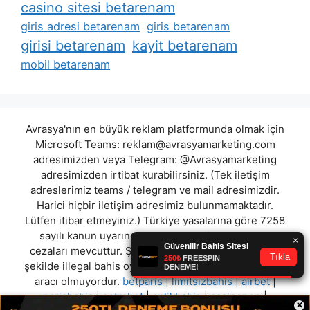
casino sitesi betarenam
giris adresi betarenam
giris betarenam
girisi betarenam
kayit betarenam
mobil betarenam
Avrasya'nın en büyük reklam platformunda olmak için
Microsoft Teams:
reklam@avrasyamarketing.com
adresimizden veya Telegram: @Avrasyamarketing
adresimizden irtibat kurabilirsiniz. (Tek iletişim
adreslerimiz teams / telegram ve mail adresimizdir.
Harici hiçbir iletişim adresimiz bulunmamaktadır.
Lütfen itibar etmeyiniz.) Türkiye yasalarına göre 7258
sayılı kanun uyarınca yasa dışı bahis oynamanın
cezaları mevcuttur. Şu an bulunduğunuz site hiç bir
şekilde illegal bahis oyunları oynatmıyor ve oynamaya
aracı olmuyordur.
betparis
|
limitsizbahis
|
airbet
|
parisbahis
|
setrabet
|
anlikbahis
|
casinopop
|
×