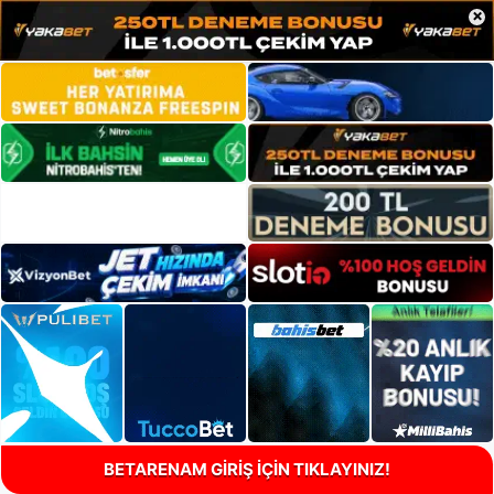
×
BETARENAM GİRİŞ İÇİN TIKLAYINIZ!