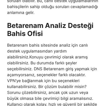
soruları olabilir. Bu, canlı destek uygulamalarının
bahisçilerin sahip olduğu soruları cevaplamadığı
anlamına gelir.
Betarenam Analiz Desteği
Bahis Ofisi
Betarenam bahis sitesinde analiz için canlı
destek uygulamasından yardım
alabilirsiniz.Konuyu çevrimiçi olarak aramış
olabilirsiniz. Bu durumda farklı şeyler
seçebilirsiniz. DNS Betarenam giriş yapmak için
açamıyorsanız, seçenekler farklı olacaktır.
VPN’ye bağlanmak için bu seçenekleri
kullanabilirsiniz. Bir çözüm bulabilir misin?
Sorunu çözebilirsiniz, ancak çok uzun veya
büyük olmasa bile çevrimiçi bilgi aramalısınız.
Kullanıcı olarak kolay, hızlı ve güvenli bir şekilde