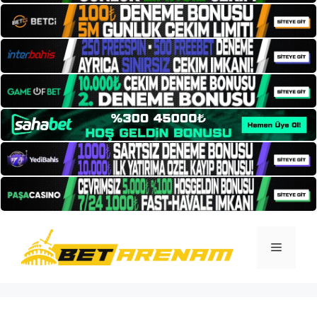
İçeriğe
atla
Menü