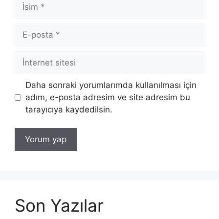
İsim
E-
posta
İnternet
sitesi
Daha sonraki yorumlarımda kullanılması için
adım, e-posta adresim ve site adresim bu
tarayıcıya kaydedilsin.
Son Yazılar