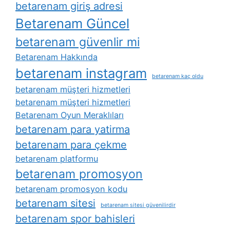
betarenam giriş adresi
Betarenam Güncel
betarenam güvenlir mi
Betarenam Hakkında
betarenam instagram
betarenam kaç oldu
betarenam müşteri hizmetleri
betarenam müşteri hizmetleri
Betarenam Oyun Meraklıları
betarenam para yatirma
betarenam para çekme
betarenam platformu
betarenam promosyon
betarenam promosyon kodu
betarenam sitesi
betarenam sitesi güvenilirdir
betarenam spor bahisleri