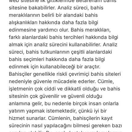
web sitesine ilk gittiklerinde Betarenam bahis
sitesine bakabilirler. Analiz süreci, bahis
meraklılarının belirli bir alandaki bahis
alışkanlıkları hakkında daha fazla bilgi
edinmesine yardımcı olur. Bahis meraklıları,
farklı alanlardaki bahis tercihleri hakkında bilgi
almak için analiz sürecini kullanabilirler. Analiz
süreci, bahis tutkunlarının çeşitli alanlardaki
bahis seçimleri hakkında daha fazla bilgi
edinmek için kullanabileceği bir araçtır.
Bahisçiler genellikle riskli çevrimiçi bahis siteleri
nedeniyle güvenle mücadele ederler. Cümle,
işletmenin çok ciddi ve dikkatli olduğu ve bahis
sitesinin çok güvenilir ve güvenli olduğu
anlamına gelir, bu nedenle birçok insan onlarla
yatırım yapmak istemektedir, çünkü iyi bir
hizmet sunarlar. Cümlenin, bahisçilerin kayıt
sürecinin nasıl yapılacağını bilmesi gereken bazı