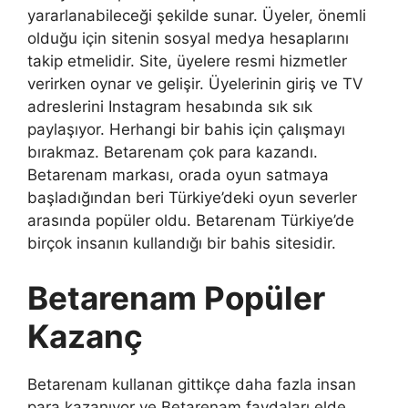
yararlanabileceği şekilde sunar. Üyeler, önemli
olduğu için sitenin sosyal medya hesaplarını
takip etmelidir. Site, üyelere resmi hizmetler
verirken oynar ve gelişir. Üyelerinin giriş ve TV
adreslerini Instagram hesabında sık sık
paylaşıyor. Herhangi bir bahis için çalışmayı
bırakmaz. Betarenam çok para kazandı.
Betarenam markası, orada oyun satmaya
başladığından beri Türkiye’deki oyun severler
arasında popüler oldu. Betarenam Türkiye’de
birçok insanın kullandığı bir bahis sitesidir.
Betarenam Popüler
Kazanç
Betarenam kullanan gittikçe daha fazla insan
para kazanıyor ve Betarenam faydaları elde