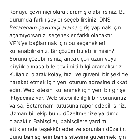
Konuyu çevrimiçi olarak aramış olabilirsiniz. Bu
durumda farklı şeyler seçebilirsiniz. DNS
Betarenam çevrimiçi arama
giriş yapmak için
açamıyorsanız, seçenekler farklı olacaktır.
VPN’ye bağlanmak için bu seçenekleri
kullanabilirsiniz. Bir çözüm bulabilir misin?
Sorunu çözebilirsiniz, ancak çok uzun veya
büyük olmasa bile çevrimiçi bilgi aramalısınız.
Kullanıcı olarak kolay, hızlı ve güvenli bir şekilde
hareket etmek için yeni oturum adresine dikkat
edin. Web sitesini kullanmak için yeni bir girişe
ihtiyacınız var. Web sitesi ile ilgili bir sorununuz
varsa, Betarenam kutusuna rapor edebilirsiniz.
Uzman bir ekip bunu düzeltmenize yardımcı
olacaktır. Bahisçiler, bahisçilere yardım
ettiklerinde teşekkür eder ve sorunları düzeltir.
Bunu bahisçilerin bahis sitesine güvenmek için