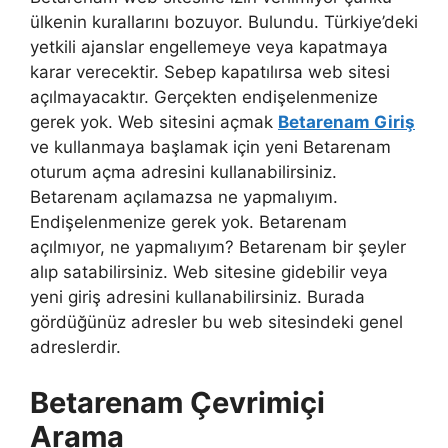
ülkenin kurallarını bozuyor. Bulundu. Türkiye’deki
yetkili ajanslar engellemeye veya kapatmaya
karar verecektir. Sebep kapatılırsa web sitesi
açılmayacaktır. Gerçekten endişelenmenize
gerek yok. Web sitesini açmak
Betarenam Giriş
ve kullanmaya başlamak için yeni Betarenam
oturum açma adresini kullanabilirsiniz.
Betarenam açılamazsa ne yapmalıyım.
Endişelenmenize gerek yok. Betarenam
açılmıyor, ne yapmalıyım? Betarenam bir şeyler
alıp satabilirsiniz. Web sitesine gidebilir veya
yeni giriş adresini kullanabilirsiniz. Burada
gördüğünüz adresler bu web sitesindeki genel
adreslerdir.
Betarenam Çevrimiçi
Arama