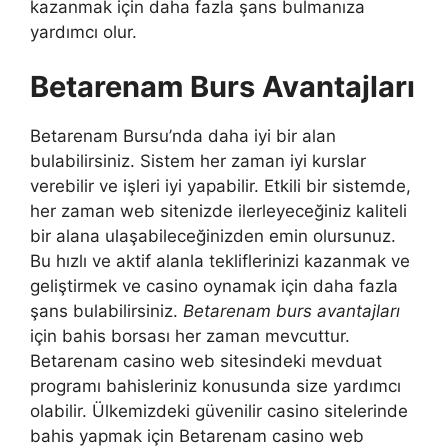
kazanmak için daha fazla şans bulmanıza
yardımcı olur.
Betarenam Burs Avantajları
Betarenam Bursu’nda daha iyi bir alan
bulabilirsiniz. Sistem her zaman iyi kurslar
verebilir ve işleri iyi yapabilir. Etkili bir sistemde,
her zaman web sitenizde ilerleyeceğiniz kaliteli
bir alana ulaşabileceğinizden emin olursunuz.
Bu hızlı ve aktif alanla tekliflerinizi kazanmak ve
geliştirmek ve casino oynamak için daha fazla
şans bulabilirsiniz.
Betarenam burs avantajları
için bahis borsası her zaman mevcuttur.
Betarenam casino web sitesindeki mevduat
programı bahisleriniz konusunda size yardımcı
olabilir. Ülkemizdeki güvenilir casino sitelerinde
bahis yapmak için Betarenam casino web