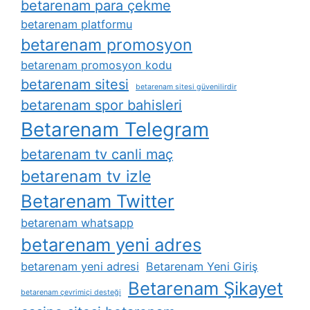
betarenam para çekme
betarenam platformu
betarenam promosyon
betarenam promosyon kodu
betarenam sitesi
betarenam sitesi güvenilirdir
betarenam spor bahisleri
Betarenam Telegram
betarenam tv canli maç
betarenam tv izle
Betarenam Twitter
betarenam whatsapp
betarenam yeni adres
betarenam yeni adresi
Betarenam Yeni Giriş
Betarenam Şikayet
betarenam çevrimiçi desteği