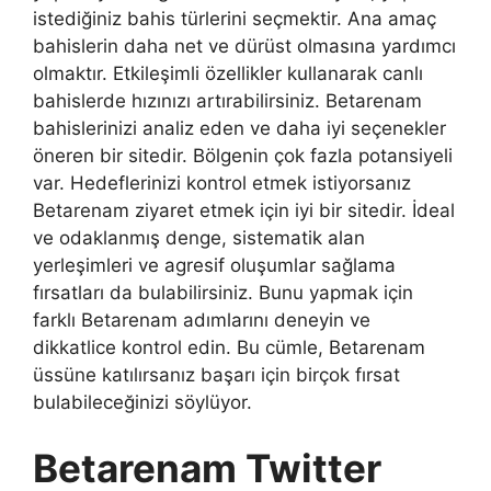
istediğiniz bahis türlerini seçmektir. Ana amaç
bahislerin daha net ve dürüst olmasına yardımcı
olmaktır. Etkileşimli özellikler kullanarak canlı
bahislerde hızınızı artırabilirsiniz. Betarenam
bahislerinizi analiz eden ve daha iyi seçenekler
öneren bir sitedir. Bölgenin çok fazla potansiyeli
var. Hedeflerinizi kontrol etmek istiyorsanız
Betarenam ziyaret etmek için iyi bir sitedir. İdeal
ve odaklanmış denge, sistematik alan
yerleşimleri ve agresif oluşumlar sağlama
fırsatları da bulabilirsiniz. Bunu yapmak için
farklı Betarenam adımlarını deneyin ve
dikkatlice kontrol edin. Bu cümle, Betarenam
üssüne katılırsanız başarı için birçok fırsat
bulabileceğinizi söylüyor.
Betarenam Twitter