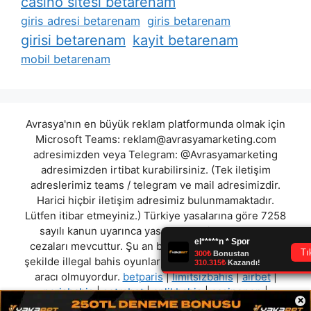
casino sitesi betarenam
giris adresi betarenam
giris betarenam
girisi betarenam
kayit betarenam
mobil betarenam
Avrasya'nın en büyük reklam platformunda olmak için
Microsoft Teams:
reklam@avrasyamarketing.com
adresimizden veya Telegram: @Avrasyamarketing
adresimizden irtibat kurabilirsiniz. (Tek iletişim
adreslerimiz teams / telegram ve mail adresimizdir.
Harici hiçbir iletişim adresimiz bulunmamaktadır.
Lütfen itibar etmeyiniz.) Türkiye yasalarına göre 7258
sayılı kanun uyarınca yasa dışı bahis oynamanın
cezaları mevcuttur. Şu an bulunduğunuz site hiç bir
şekilde illegal bahis oyunları oynatmıyor ve oynamaya
aracı olmuyordur.
betparis
|
limitsizbahis
|
airbet
|
parisbahis
|
setrabet
|
anlikbahis
|
casinopop
|
×
avrupabet