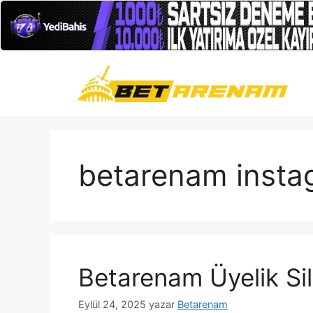
İçeriğe
atla
betarenam insta
Betarenam Üyelik Si
Eylül 24, 2025
yazar
Betarenam