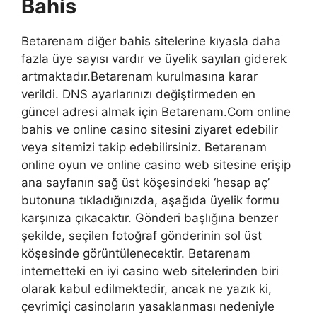
Bahis
Betarenam diğer bahis sitelerine kıyasla daha
fazla üye sayısı vardır ve üyelik sayıları giderek
artmaktadır.Betarenam kurulmasına karar
verildi. DNS ayarlarınızı değiştirmeden en
güncel adresi almak için Betarenam.Com online
bahis ve online casino sitesini ziyaret edebilir
veya sitemizi takip edebilirsiniz. Betarenam
online oyun ve online casino web sitesine erişip
ana sayfanın sağ üst köşesindeki ‘hesap aç’
butonuna tıkladığınızda, aşağıda üyelik formu
karşınıza çıkacaktır. Gönderi başlığına benzer
şekilde, seçilen fotoğraf gönderinin sol üst
köşesinde görüntülenecektir. Betarenam
internetteki en iyi casino web sitelerinden biri
olarak kabul edilmektedir, ancak ne yazık ki,
çevrimiçi casinoların yasaklanması nedeniyle