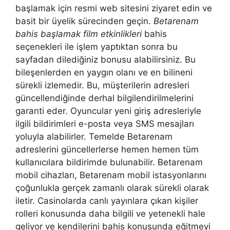
başlamak için resmi web sitesini ziyaret edin ve
basit bir üyelik sürecinden geçin.
Betarenam
bahis başlamak film etkinlikleri
bahis
seçenekleri ile işlem yaptıktan sonra bu
sayfadan dilediğiniz bonusu alabilirsiniz. Bu
bileşenlerden en yaygın olanı ve en bilineni
sürekli izlemedir. Bu, müşterilerin adresleri
güncellendiğinde derhal bilgilendirilmelerini
garanti eder. Oyuncular yeni giriş adresleriyle
ilgili bildirimleri e-posta veya SMS mesajları
yoluyla alabilirler. Temelde Betarenam
adreslerini güncellerlerse hemen hemen tüm
kullanıcılara bildirimde bulunabilir. Betarenam
mobil cihazları, Betarenam mobil istasyonlarını
çoğunlukla gerçek zamanlı olarak sürekli olarak
iletir. Casinolarda canlı yayınlara çıkan kişiler
rolleri konusunda daha bilgili ve yetenekli hale
geliyor ve kendilerini bahis konusunda eğitmeyi