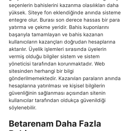
seçenlerin bahislerini kazanma olasılıkları daha
yüksek. Siteye fon eklendiğinde anında sisteme
entegre olur. Burası son derece hassas bir para
yatırma ve çekme yeridir. Bahis kuponlarını
başarıyla tamamlayan ve bahis kazanan
kullanıcıların kazançları doğrudan hesaplarına
aktarılır. Üyelik işlemleri sırasında üyelerin
vermiş olduğu bilgiler sistem ve sistem
yöneticisi tarafından korunmaktadır. Web
sitesinden herhangi bir bilgi
gönderilmemektedir. Kazanılan paraların anında
hesaplarına yatırılması ve kişisel bilgilerin
güvenliğinin sağlanması açısından sitenin
kullanıcılar tarafından oldukça güvenildiği
söylenebilir.
Betarenam Daha Fazla