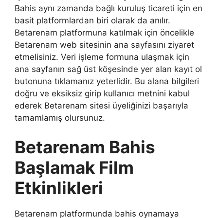
Bahis aynı zamanda bağlı kuruluş ticareti için en
basit platformlardan biri olarak da anılır.
Betarenam platformuna katılmak için öncelikle
Betarenam web sitesinin ana sayfasını ziyaret
etmelisiniz. Veri işleme formuna ulaşmak için
ana sayfanın sağ üst köşesinde yer alan kayıt ol
butonuna tıklamanız yeterlidir. Bu alana bilgileri
doğru ve eksiksiz girip kullanıcı metnini kabul
ederek Betarenam sitesi üyeliğinizi başarıyla
tamamlamış olursunuz.
Betarenam Bahis
Başlamak Film
Etkinlikleri
Betarenam platformunda bahis oynamaya