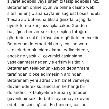
ziyaret edebilir veya sitemizi takip edebilirsiniz.
Betarenam online oyun ve online casino web
sitesine erişip ana sayfanın sağ üst köşesindeki
‘hesap aç’ butonuna tıkladığınızda, aşağıda
üyelik formu karşınıza çıkacaktır. Gönderi
başlığına benzer şekilde, seçilen fotoğraf
gönderinin sol üst köşesinde görüntülenecektir.
Betarenam internetteki en iyi casino web
sitelerinden biri olarak kabul edilmektedir,
ancak ne yazık ki, çevrimiçi casinoların
yasaklanması nedeniyle erişim kısıtlıdır.
Betarenam telekomünikasyon departmanı
tarafından bloke edilmesinin ardından
Betarenam yeni adresiyle hizmet vermeye
devam ederek kullanıcıların herhangi bir
dolandırıcılık faaliyetine kurban gitmeden
güvenli bir şekilde bahis oynamaya devam
edebilmesini sağladı. En tanınmış casino