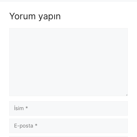
Yorum yapın
Yorum
İsim
E-
posta