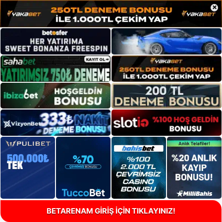
×
BETARENAM GİRİŞ İÇİN TIKLAYINIZ!