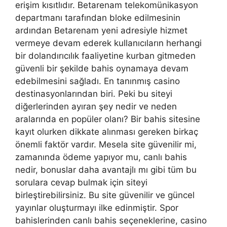
erişim kısıtlıdır. Betarenam telekomünikasyon
departmanı tarafından bloke edilmesinin
ardından Betarenam yeni adresiyle hizmet
vermeye devam ederek kullanıcıların herhangi
bir dolandırıcılık faaliyetine kurban gitmeden
güvenli bir şekilde bahis oynamaya devam
edebilmesini sağladı. En tanınmış casino
destinasyonlarından biri. Peki bu siteyi
diğerlerinden ayıran şey nedir ve neden
aralarında en popüler olanı? Bir bahis sitesine
kayıt olurken dikkate alınması gereken birkaç
önemli faktör vardır. Mesela site güvenilir mi,
zamanında ödeme yapıyor mu, canlı bahis
nedir, bonuslar daha avantajlı mı gibi tüm bu
sorulara cevap bulmak için siteyi
birleştirebilirsiniz. Bu site güvenilir ve güncel
yayınlar oluşturmayı ilke edinmiştir. Spor
bahislerinden canlı bahis seçeneklerine, casino