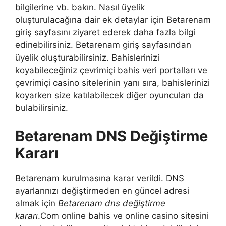
bilgilerine vb. bakın. Nasıl üyelik
oluşturulacağına dair ek detaylar için Betarenam
giriş sayfasını ziyaret ederek daha fazla bilgi
edinebilirsiniz. Betarenam giriş sayfasından
üyelik oluşturabilirsiniz. Bahislerinizi
koyabileceğiniz çevrimiçi bahis veri portalları ve
çevrimiçi casino sitelerinin yanı sıra, bahislerinizi
koyarken size katılabilecek diğer oyuncuları da
bulabilirsiniz.
Betarenam DNS Değiştirme
Kararı
Betarenam kurulmasına karar verildi. DNS
ayarlarınızı değiştirmeden en güncel adresi
almak için
Betarenam dns değiştirme
kararı
.Com online bahis ve online casino sitesini