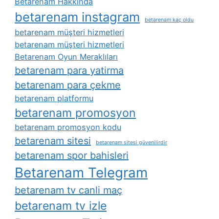
Betarenam Hakkında
betarenam instagram
betarenam kaç oldu
betarenam müşteri hizmetleri
betarenam müşteri hizmetleri
Betarenam Oyun Meraklıları
betarenam para yatirma
betarenam para çekme
betarenam platformu
betarenam promosyon
betarenam promosyon kodu
betarenam sitesi
betarenam sitesi güvenilirdir
betarenam spor bahisleri
Betarenam Telegram
betarenam tv canli maç
betarenam tv izle