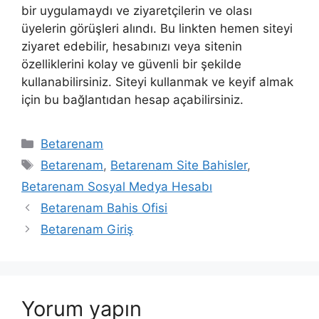
bir uygulamaydı ve ziyaretçilerin ve olası
üyelerin görüşleri alındı. Bu linkten hemen siteyi
ziyaret edebilir, hesabınızı veya sitenin
özelliklerini kolay ve güvenli bir şekilde
kullanabilirsiniz. Siteyi kullanmak ve keyif almak
için bu bağlantıdan hesap açabilirsiniz.
Kategoriler
Betarenam
Etiketler
Betarenam
,
Betarenam Site Bahisler
,
Betarenam Sosyal Medya Hesabı
Betarenam Bahis Ofisi
Betarenam Giriş
Yorum yapın