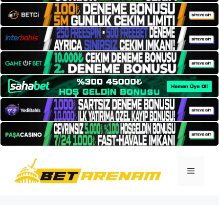
İçeriğe
atla
Menü