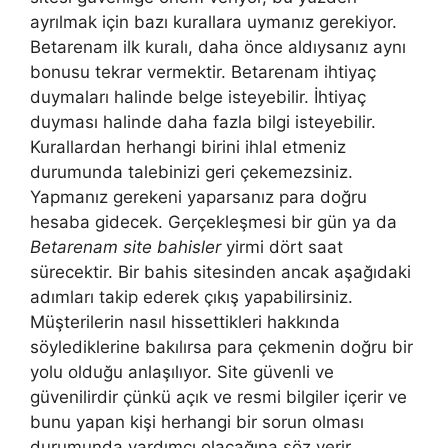
ayrılmak için bazı kurallara uymanız gerekiyor.
Betarenam ilk kuralı, daha önce aldıysanız aynı
bonusu tekrar vermektir. Betarenam ihtiyaç
duymaları halinde belge isteyebilir. İhtiyaç
duyması halinde daha fazla bilgi isteyebilir.
Kurallardan herhangi birini ihlal etmeniz
durumunda talebinizi geri çekemezsiniz.
Yapmanız gerekeni yaparsanız para doğru
hesaba gidecek. Gerçekleşmesi bir gün ya da
Betarenam site bahisler
yirmi dört saat
sürecektir. Bir bahis sitesinden ancak aşağıdaki
adımları takip ederek çıkış yapabilirsiniz.
Müşterilerin nasıl hissettikleri hakkında
söylediklerine bakılırsa para çekmenin doğru bir
yolu olduğu anlaşılıyor. Site güvenli ve
güvenilirdir çünkü açık ve resmi bilgiler içerir ve
bunu yapan kişi herhangi bir sorun olması
durumunda yardımcı olacağına söz verir.