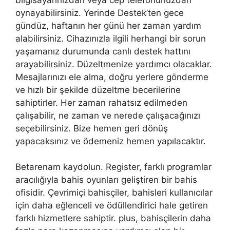
oynayabilirsiniz. Yerinde Destek’ten gece
gündüz, haftanın her günü her zaman yardım
alabilirsiniz. Cihazınızla ilgili herhangi bir sorun
yaşamanız durumunda canlı destek hattını
arayabilirsiniz. Düzeltmenize yardımcı olacaklar.
Mesajlarınızı ele alma, doğru yerlere gönderme
ve hızlı bir şekilde düzeltme becerilerine
sahiptirler. Her zaman rahatsız edilmeden
çalışabilir, ne zaman ve nerede çalışacağınızı
seçebilirsiniz. Bize hemen geri dönüş
yapacaksınız ve ödemeniz hemen yapılacaktır.
Betarenam kaydolun. Register, farklı programlar
aracılığıyla bahis oyunları geliştiren bir bahis
ofisidir. Çevrimiçi bahisçiler, bahisleri kullanıcılar
için daha eğlenceli ve ödüllendirici hale getiren
farklı hizmetlere sahiptir. plus, bahisçilerin daha