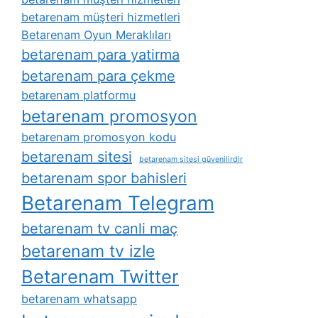
betarenam müşteri hizmetleri
Betarenam Oyun Meraklıları
betarenam para yatirma
betarenam para çekme
betarenam platformu
betarenam promosyon
betarenam promosyon kodu
betarenam sitesi
betarenam sitesi güvenilirdir
betarenam spor bahisleri
Betarenam Telegram
betarenam tv canli maç
betarenam tv izle
Betarenam Twitter
betarenam whatsapp