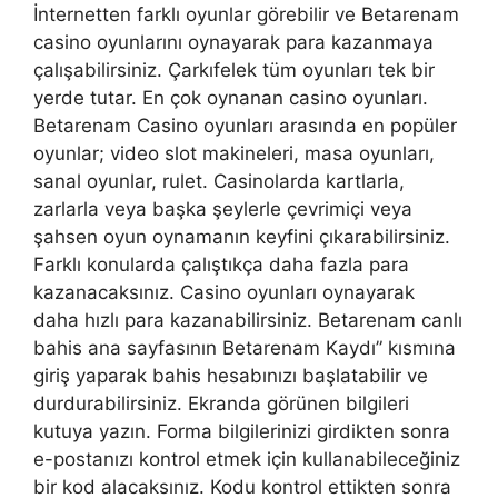
İnternetten farklı oyunlar görebilir ve Betarenam
casino oyunlarını oynayarak para kazanmaya
çalışabilirsiniz. Çarkıfelek tüm oyunları tek bir
yerde tutar. En çok oynanan casino oyunları.
Betarenam Casino oyunları arasında en popüler
oyunlar; video slot makineleri, masa oyunları,
sanal oyunlar, rulet. Casinolarda kartlarla,
zarlarla veya başka şeylerle çevrimiçi veya
şahsen oyun oynamanın keyfini çıkarabilirsiniz.
Farklı konularda çalıştıkça daha fazla para
kazanacaksınız. Casino oyunları oynayarak
daha hızlı para kazanabilirsiniz. Betarenam canlı
bahis ana sayfasının Betarenam Kaydı” kısmına
giriş yaparak bahis hesabınızı başlatabilir ve
durdurabilirsiniz. Ekranda görünen bilgileri
kutuya yazın. Forma bilgilerinizi girdikten sonra
e-postanızı kontrol etmek için kullanabileceğiniz
bir kod alacaksınız. Kodu kontrol ettikten sonra