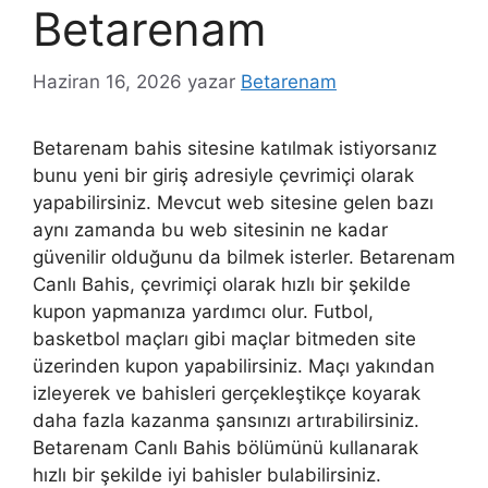
Betarenam
Haziran 16, 2026
yazar
Betarenam
Betarenam bahis sitesine katılmak istiyorsanız
bunu yeni bir giriş adresiyle çevrimiçi olarak
yapabilirsiniz. Mevcut web sitesine gelen bazı
aynı zamanda bu web sitesinin ne kadar
güvenilir olduğunu da bilmek isterler. Betarenam
Canlı Bahis, çevrimiçi olarak hızlı bir şekilde
kupon yapmanıza yardımcı olur. Futbol,
basketbol maçları gibi maçlar bitmeden site
üzerinden kupon yapabilirsiniz. Maçı yakından
izleyerek ve bahisleri gerçekleştikçe koyarak
daha fazla kazanma şansınızı artırabilirsiniz.
Betarenam Canlı Bahis bölümünü kullanarak
hızlı bir şekilde iyi bahisler bulabilirsiniz.