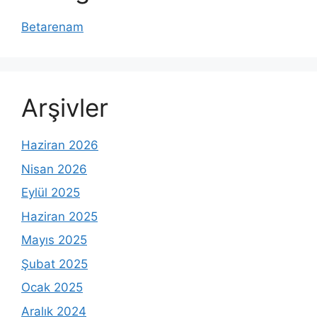
Betarenam
Arşivler
Haziran 2026
Nisan 2026
Eylül 2025
Haziran 2025
Mayıs 2025
Şubat 2025
Ocak 2025
Aralık 2024