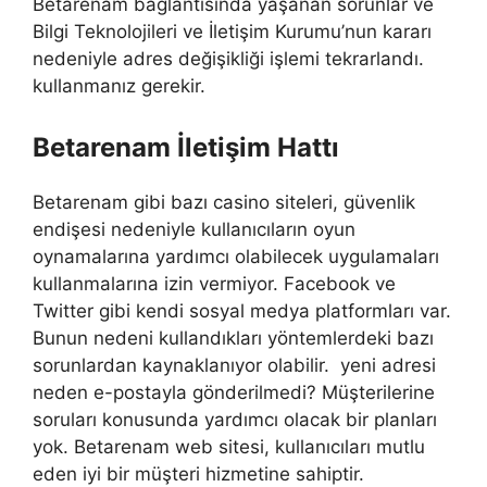
Betarenam bağlantısında yaşanan sorunlar ve
Bilgi Teknolojileri ve İletişim Kurumu’nun kararı
nedeniyle adres değişikliği işlemi tekrarlandı.
kullanmanız gerekir.
Betarenam İletişim Hattı
Betarenam gibi bazı casino siteleri, güvenlik
endişesi nedeniyle kullanıcıların oyun
oynamalarına yardımcı olabilecek uygulamaları
kullanmalarına izin vermiyor. Facebook ve
Twitter gibi kendi sosyal medya platformları var.
Bunun nedeni kullandıkları yöntemlerdeki bazı
sorunlardan kaynaklanıyor olabilir. yeni adresi
neden e-postayla gönderilmedi? Müşterilerine
soruları konusunda yardımcı olacak bir planları
yok. Betarenam web sitesi, kullanıcıları mutlu
eden iyi bir müşteri hizmetine sahiptir.