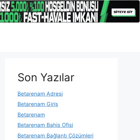
Son Yazılar
Betarenam Adresi
Betarenam Giriş
Betarenam
Betarenam Bahis Ofisi
Betarenam Bağlantı Çözümleri