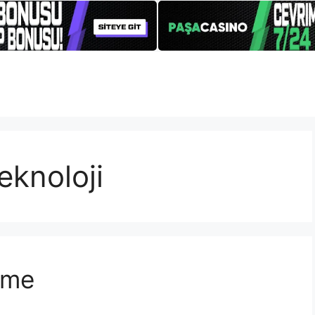
eknoloji
lme