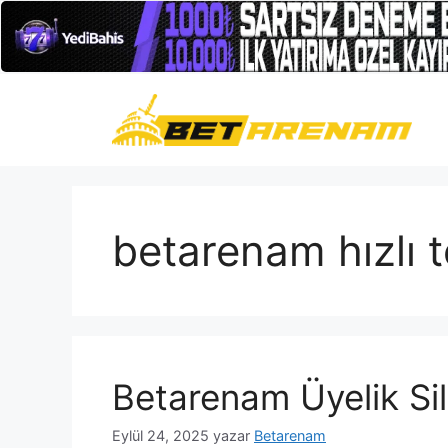
İçeriğe
atla
betarenam hızlı t
Betarenam Üyelik Si
Eylül 24, 2025
yazar
Betarenam