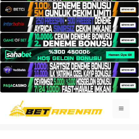
İçeriğe
atla
Menü