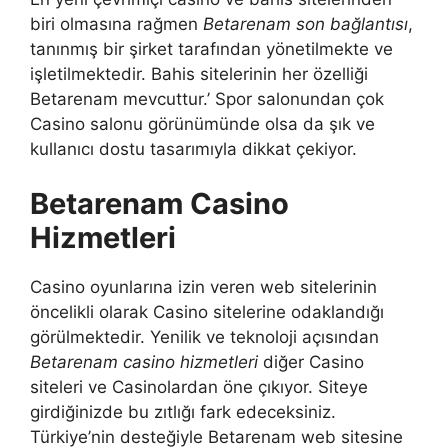
biri olmasına rağmen
Betarenam son bağlantısı
,
tanınmış bir şirket tarafından yönetilmekte ve
işletilmektedir. Bahis sitelerinin her özelliği
Betarenam mevcuttur.’ Spor salonundan çok
Casino salonu görünümünde olsa da şık ve
kullanıcı dostu tasarımıyla dikkat çekiyor.
Betarenam Casino
Hizmetleri
Casino oyunlarına izin veren web sitelerinin
öncelikli olarak Casino sitelerine odaklandığı
görülmektedir. Yenilik ve teknoloji açısından
Betarenam casino hizmetleri
diğer Casino
siteleri ve Casinolardan öne çıkıyor. Siteye
girdiğinizde bu zıtlığı fark edeceksiniz.
Türkiye’nin desteğiyle Betarenam web sitesine