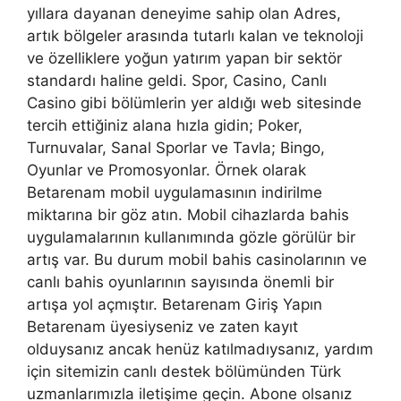
yıllara dayanan deneyime sahip olan Adres,
artık bölgeler arasında tutarlı kalan ve teknoloji
ve özelliklere yoğun yatırım yapan bir sektör
standardı haline geldi. Spor, Casino, Canlı
Casino gibi bölümlerin yer aldığı web sitesinde
tercih ettiğiniz alana hızla gidin; Poker,
Turnuvalar, Sanal Sporlar ve Tavla; Bingo,
Oyunlar ve Promosyonlar. Örnek olarak
Betarenam mobil uygulamasının indirilme
miktarına bir göz atın. Mobil cihazlarda bahis
uygulamalarının kullanımında gözle görülür bir
artış var. Bu durum mobil bahis casinolarının ve
canlı bahis oyunlarının sayısında önemli bir
artışa yol açmıştır. Betarenam Giriş Yapın
Betarenam üyesiyseniz ve zaten kayıt
olduysanız ancak henüz katılmadıysanız, yardım
için sitemizin canlı destek bölümünden Türk
uzmanlarımızla iletişime geçin. Abone olsanız