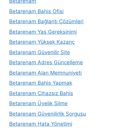
Betarenam
Betarenam Bahis Ofisi
Betarenam Bağlantı Çözümleri
Betarenam Yaş Gereksinimi
Betarenam Yüksek Kazanç
Betarenam Güvenilir Site
Betarenam Adres Güncelleme
Betarenam Alan Memnuniyeti
Betarenam Bahis Yapmak
Betarenam Cihazsız Bahis
Betarenam Üyelik Silme
Betarenam Güvenilirlik Sorgusu
Betarenam Hata Yönetimi