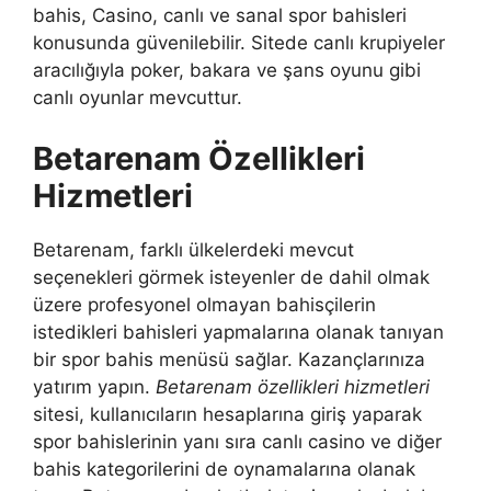
bahis, Casino, canlı ve sanal spor bahisleri
konusunda güvenilebilir. Sitede canlı krupiyeler
aracılığıyla poker, bakara ve şans oyunu gibi
canlı oyunlar mevcuttur.
Betarenam Özellikleri
Hizmetleri
Betarenam, farklı ülkelerdeki mevcut
seçenekleri görmek isteyenler de dahil olmak
üzere profesyonel olmayan bahisçilerin
istedikleri bahisleri yapmalarına olanak tanıyan
bir spor bahis menüsü sağlar. Kazançlarınıza
yatırım yapın.
Betarenam özellikleri hizmetleri
sitesi, kullanıcıların hesaplarına giriş yaparak
spor bahislerinin yanı sıra canlı casino ve diğer
bahis kategorilerini de oynamalarına olanak