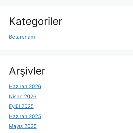
Kategoriler
Betarenam
Arşivler
Haziran 2026
Nisan 2026
Eylül 2025
Haziran 2025
Mayıs 2025