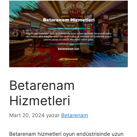
Betarenam
Hizmetleri
Mart 20, 2024
yazar
Betarenam
Betarenam hizmetleri oyun endüstrisinde uzun