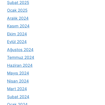
Şubat 2025
Ocak 2025
Aralık 2024
Kasım 2024
Ekim 2024
Eylül 2024
Ağustos 2024
Temmuz 2024
Haziran 2024
Mayıs 2024
Nisan 2024
Mart 2024
Şubat 2024
Ocak 2024