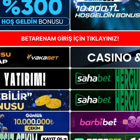
BETARENAM GİRİŞ İÇİN TIKLAYINIZ!