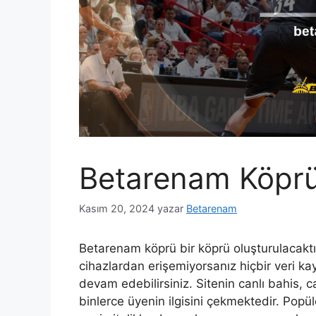
Betarenam Köpr
Kasım 20, 2024
yazar
Betarenam
Betarenam köprü bir köprü oluşturulacakt
cihazlardan erişemiyorsanız hiçbir veri ka
devam edebilirsiniz. Sitenin canlı bahis, ca
binlerce üyenin ilgisini çekmektedir. Popül