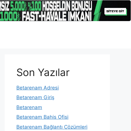
Son Yazılar
Betarenam Adresi
Betarenam Giriş
Betarenam
Betarenam Bahis Ofisi
Betarenam Bağlantı Çözümleri