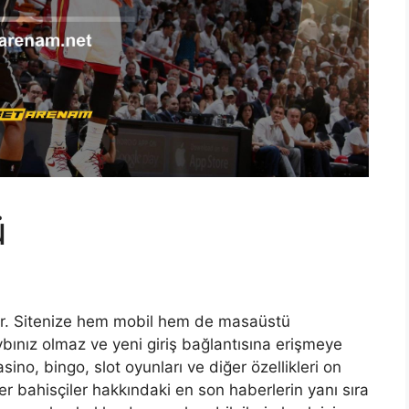
ü
ır. Sitenize hem mobil hem de masaüstü
ybınız olmaz ve yeni giriş bağlantısına erişmeye
sino, bingo, slot oyunları ve diğer özellikleri on
er bahisçiler hakkındaki en son haberlerin yanı sıra