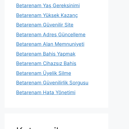
Betarenam Yaş Gereksinimi
Betarenam Yüksek Kazanç
Betarenam Güvenilir Site
Betarenam Adres Güncelleme
Betarenam Alan Memnuniyeti
Betarenam Bahis Yapmak
Betarenam Cihazsız Bahis
Betarenam Üyelik Silme
Betarenam Güvenilirlik Sorgusu
Betarenam Hata Yönetimi