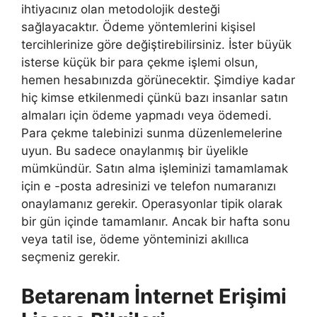
ihtiyacınız olan metodolojik desteği
sağlayacaktır. Ödeme yöntemlerini kişisel
tercihlerinize göre değiştirebilirsiniz. İster büyük
isterse küçük bir para çekme işlemi olsun,
hemen hesabınızda görünecektir. Şimdiye kadar
hiç kimse etkilenmedi çünkü bazı insanlar satın
almaları için ödeme yapmadı veya ödemedi.
Para çekme talebinizi sunma düzenlemelerine
uyun. Bu sadece onaylanmış bir üyelikle
mümkündür. Satın alma işleminizi tamamlamak
için e -posta adresinizi ve telefon numaranızı
onaylamanız gerekir. Operasyonlar tipik olarak
bir gün içinde tamamlanır. Ancak bir hafta sonu
veya tatil ise, ödeme yönteminizi akıllıca
seçmeniz gerekir.
Betarenam İnternet Erişimi