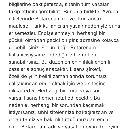
bilgilerine baktığımızda, sitenin tüm yasaları
takip ettiğini görebiliriz. Bununla birlikte, Avrupa
ülkelerinde Betarenam mevcuttur, ancak
maalesef Türk kullanıcıları yasak nedeniyle buna
erişemezler. Endişelenmeyin, herhangi bir
güçlük olmadan geçici bir giriş adresine kolayca
geçebilirsiniz. Sorun değil. Betarenam
kullanıcısıysanız, ödediğiniz hizmetleri
sunabilirsiniz. Bu düzenlemenin ihlali önemli
cezalarla sonuçlanacaktır. Lisans şirketi,
özellikle yılın belirli zamanlarında sorunsuz
çalıştığından emin olmak için web sitesine
dikkat eder. Herhangi bir kural veya sorun
varsa, lisans hemen iptal edilecektir. Bu
nedenle, herhangi bir sorundan kaçınmak
istiyorsanız, sıhhi sitelerinize baktığınızdan ve
onları temiz ve bakımlı tuttuğunuzdan emin
olun. Betarenam adil ve yasal bir oyun deneyimi