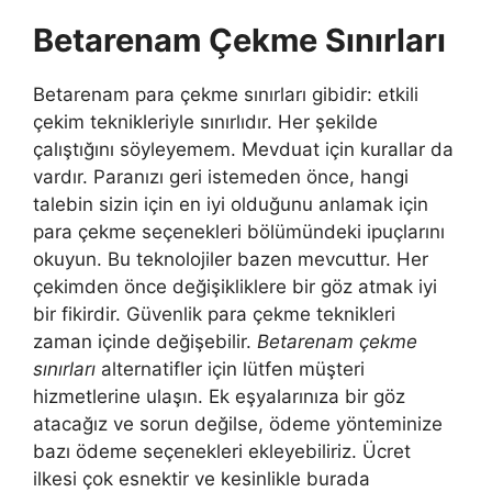
Betarenam Çekme Sınırları
Betarenam para çekme sınırları gibidir: etkili
çekim teknikleriyle sınırlıdır. Her şekilde
çalıştığını söyleyemem. Mevduat için kurallar da
vardır. Paranızı geri istemeden önce, hangi
talebin sizin için en iyi olduğunu anlamak için
para çekme seçenekleri bölümündeki ipuçlarını
okuyun. Bu teknolojiler bazen mevcuttur. Her
çekimden önce değişikliklere bir göz atmak iyi
bir fikirdir. Güvenlik para çekme teknikleri
zaman içinde değişebilir.
Betarenam çekme
sınırları
alternatifler için lütfen müşteri
hizmetlerine ulaşın. Ek eşyalarınıza bir göz
atacağız ve sorun değilse, ödeme yönteminize
bazı ödeme seçenekleri ekleyebiliriz. Ücret
ilkesi çok esnektir ve kesinlikle burada