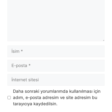
İsim
E-
posta
İnternet
sitesi
Daha sonraki yorumlarımda kullanılması için
adım, e-posta adresim ve site adresim bu
tarayıcıya kaydedilsin.