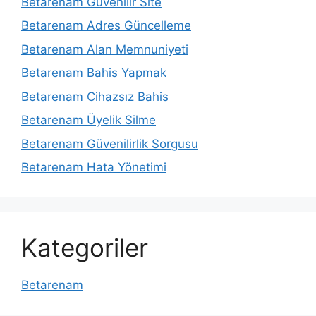
Betarenam Güvenilir Site
Betarenam Adres Güncelleme
Betarenam Alan Memnuniyeti
Betarenam Bahis Yapmak
Betarenam Cihazsız Bahis
Betarenam Üyelik Silme
Betarenam Güvenilirlik Sorgusu
Betarenam Hata Yönetimi
Kategoriler
Betarenam