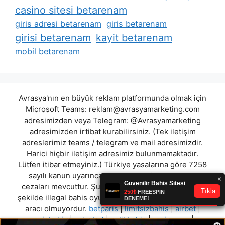
casino sitesi betarenam
giris adresi betarenam
giris betarenam
girisi betarenam
kayit betarenam
mobil betarenam
Avrasya'nın en büyük reklam platformunda olmak için
Microsoft Teams:
reklam@avrasyamarketing.com
adresimizden veya Telegram: @Avrasyamarketing
adresimizden irtibat kurabilirsiniz. (Tek iletişim
adreslerimiz teams / telegram ve mail adresimizdir.
Harici hiçbir iletişim adresimiz bulunmamaktadır.
Lütfen itibar etmeyiniz.) Türkiye yasalarına göre 7258
sayılı kanun uyarınca yasa dışı bahis oynamanın
cezaları mevcuttur. Şu an bulunduğunuz site hiç bir
şekilde illegal bahis oyunları oynatmıyor ve oynamaya
aracı olmuyordur.
betparis
|
limitsizbahis
|
airbet
|
parisbahis
|
setrabet
|
anlikbahis
|
casinopop
|