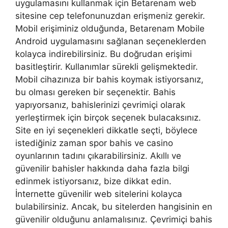
uygulamasını kullanmak için Betarenam web
sitesine cep telefonunuzdan erişmeniz gerekir.
Mobil erişiminiz olduğunda, Betarenam Mobile
Android uygulamasını sağlanan seçeneklerden
kolayca indirebilirsiniz. Bu doğrudan erişimi
basitleştirir. Kullanımlar sürekli gelişmektedir.
Mobil cihazınıza bir bahis koymak istiyorsanız,
bu olması gereken bir seçenektir. Bahis
yapıyorsanız, bahislerinizi çevrimiçi olarak
yerleştirmek için birçok seçenek bulacaksınız.
Site en iyi seçenekleri dikkatle seçti, böylece
istediğiniz zaman spor bahis ve casino
oyunlarının tadını çıkarabilirsiniz. Akıllı ve
güvenilir bahisler hakkında daha fazla bilgi
edinmek istiyorsanız, bize dikkat edin.
İnternette güvenilir web sitelerini kolayca
bulabilirsiniz. Ancak, bu sitelerden hangisinin en
güvenilir olduğunu anlamalısınız. Çevrimiçi bahis