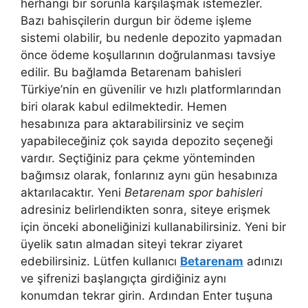
herhangi bir sorunla karşılaşmak istemezler.
Bazı bahisçilerin durgun bir ödeme işleme
sistemi olabilir, bu nedenle depozito yapmadan
önce ödeme koşullarının doğrulanması tavsiye
edilir. Bu bağlamda Betarenam bahisleri
Türkiye’nin en güvenilir ve hızlı platformlarından
biri olarak kabul edilmektedir. Hemen
hesabınıza para aktarabilirsiniz ve seçim
yapabileceğiniz çok sayıda depozito seçeneği
vardır. Seçtiğiniz para çekme yönteminden
bağımsız olarak, fonlarınız aynı gün hesabınıza
aktarılacaktır. Yeni
Betarenam spor bahisleri
adresiniz belirlendikten sonra, siteye erişmek
için önceki aboneliğinizi kullanabilirsiniz. Yeni bir
üyelik satın almadan siteyi tekrar ziyaret
edebilirsiniz. Lütfen kullanıcı
Betarenam
adınızı
ve şifrenizi başlangıçta girdiğiniz aynı
konumdan tekrar girin. Ardından Enter tuşuna