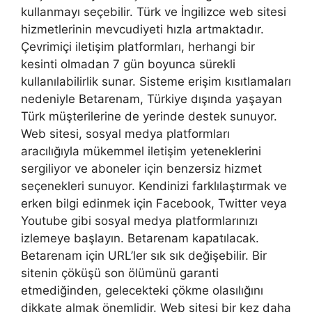
kullanmayı seçebilir. Türk ve İngilizce web sitesi
hizmetlerinin mevcudiyeti hızla artmaktadır.
Çevrimiçi iletişim platformları, herhangi bir
kesinti olmadan 7 gün boyunca sürekli
kullanılabilirlik sunar. Sisteme erişim kısıtlamaları
nedeniyle Betarenam, Türkiye dışında yaşayan
Türk müşterilerine de yerinde destek sunuyor.
Web sitesi, sosyal medya platformları
aracılığıyla mükemmel iletişim yeteneklerini
sergiliyor ve aboneler için benzersiz hizmet
seçenekleri sunuyor. Kendinizi farklılaştırmak ve
erken bilgi edinmek için Facebook, Twitter veya
Youtube gibi sosyal medya platformlarınızı
izlemeye başlayın. Betarenam kapatılacak.
Betarenam için URL’ler sık ​​sık değişebilir. Bir
sitenin çöküşü son ölümünü garanti
etmediğinden, gelecekteki çökme olasılığını
dikkate almak önemlidir. Web sitesi bir kez daha