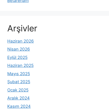
Betarenam
Arşivler
Haziran 2026
Nisan 2026
Eylül 2025
Haziran 2025
Mayıs 2025
Şubat 2025
Ocak 2025
Aralık 2024
Kasım 2024