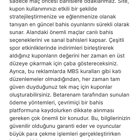
sadece maç öncesi bahislere odaklanmaz. Site,
kupon kullanımınızı etkili bir şekilde
stratejileştirmenize ve eğlenmenize olanak
tanıyan en güncel bahis oyunlarını sürekli olarak
sunar. Alandaki önemli maçlar canlı bahis
seçeneklerini ve sanal bahisleri kapsar. Çeşitli
spor etkinliklerinde indirimleri birleştirerek
aldığınız kuponların değerini her zaman en üst
düzeye çıkarmak için çaba göstereceksiniz.
Ayrıca, bu reklamlarda MBS kuralları gibi katı
düzenlemeler olmadığından, her zaman tam
güven duyduğunuz tek maç için kuponlar
oluşturabilirsiniz. Betarenam tarafından sunulan
ödeme yöntemleri, çevrimiçi bir bahis
platformuna kaydolurken dikkate alınması
gereken çok önemli bir konudur. Bu, bilgilerinizin
güvenilir olduğunu garanti eder ve oyuncular
büyük para çekme işlemleri gerçekleştirirken