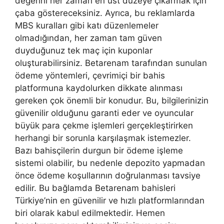
değerini her zaman en üst düzeye çıkarmak için
çaba göstereceksiniz. Ayrıca, bu reklamlarda
MBS kuralları gibi katı düzenlemeler
olmadığından, her zaman tam güven
duyduğunuz tek maç için kuponlar
oluşturabilirsiniz. Betarenam tarafından sunulan
ödeme yöntemleri, çevrimiçi bir bahis
platformuna kaydolurken dikkate alınması
gereken çok önemli bir konudur. Bu, bilgilerinizin
güvenilir olduğunu garanti eder ve oyuncular
büyük para çekme işlemleri gerçekleştirirken
herhangi bir sorunla karşılaşmak istemezler.
Bazı bahisçilerin durgun bir ödeme işleme
sistemi olabilir, bu nedenle depozito yapmadan
önce ödeme koşullarının doğrulanması tavsiye
edilir. Bu bağlamda Betarenam bahisleri
Türkiye’nin en güvenilir ve hızlı platformlarından
biri olarak kabul edilmektedir. Hemen