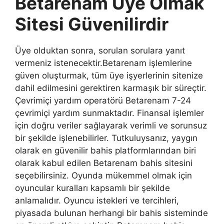
Betarenam Üye Olmak
Sitesi Güvenilirdir
Üye olduktan sonra, sorulan sorulara yanıt
vermeniz istenecektir.Betarenam işlemlerine
güven oluşturmak, tüm üye işyerlerinin sitenize
dahil edilmesini gerektiren karmaşık bir süreçtir.
Çevrimiçi yardım operatörü Betarenam 7-24
çevrimiçi yardım sunmaktadır. Finansal işlemler
için doğru veriler sağlayarak verimli ve sorunsuz
bir şekilde işlenebilirler. Tutkuluysanız, yaygın
olarak en güvenilir bahis platformlarından biri
olarak kabul edilen Betarenam bahis sitesini
seçebilirsiniz. Oyunda mükemmel olmak için
oyuncular kuralları kapsamlı bir şekilde
anlamalıdır. Oyuncu istekleri ve tercihleri,
piyasada bulunan herhangi bir bahis sisteminde