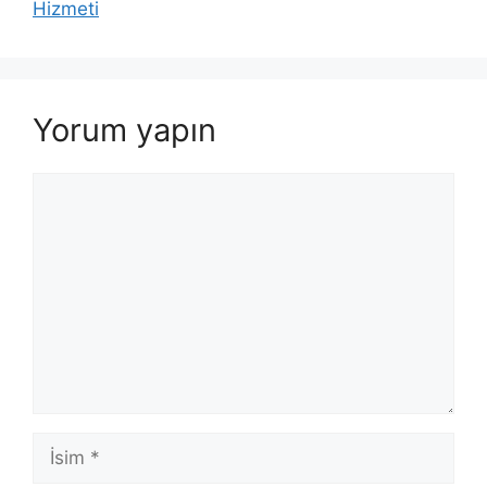
Hizmeti
Yorum yapın
Yorum
İsim