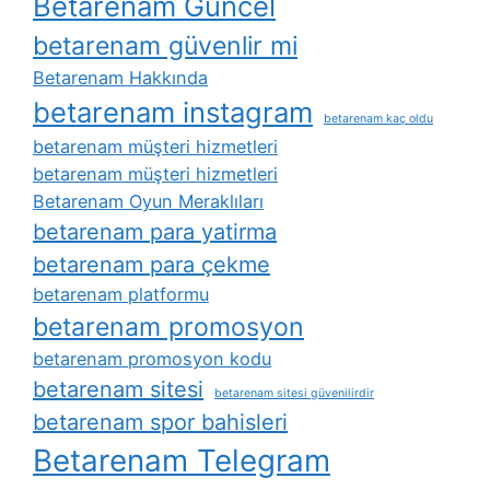
Betarenam Güncel
betarenam güvenlir mi
Betarenam Hakkında
betarenam instagram
betarenam kaç oldu
betarenam müşteri hizmetleri
betarenam müşteri hizmetleri
Betarenam Oyun Meraklıları
betarenam para yatirma
betarenam para çekme
betarenam platformu
betarenam promosyon
betarenam promosyon kodu
betarenam sitesi
betarenam sitesi güvenilirdir
betarenam spor bahisleri
Betarenam Telegram