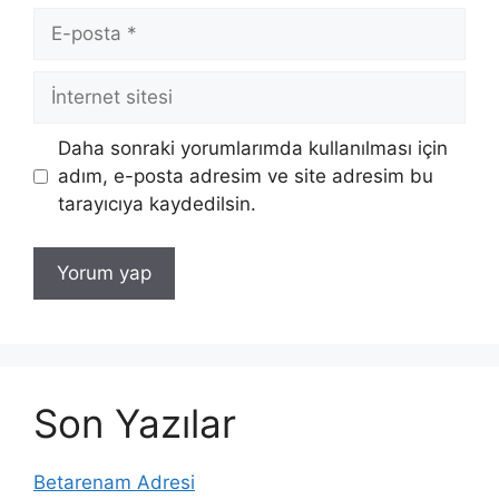
E-
posta
İnternet
sitesi
Daha sonraki yorumlarımda kullanılması için
adım, e-posta adresim ve site adresim bu
tarayıcıya kaydedilsin.
Son Yazılar
Betarenam Adresi