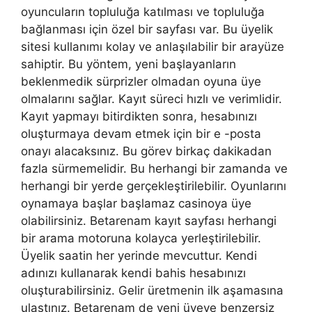
oyuncuların topluluğa katılması ve topluluğa
bağlanması için özel bir sayfası var. Bu üyelik
sitesi kullanımı kolay ve anlaşılabilir bir arayüze
sahiptir. Bu yöntem, yeni başlayanların
beklenmedik sürprizler olmadan oyuna üye
olmalarını sağlar. Kayıt süreci hızlı ve verimlidir.
Kayıt yapmayı bitirdikten sonra, hesabınızı
oluşturmaya devam etmek için bir e -posta
onayı alacaksınız. Bu görev birkaç dakikadan
fazla sürmemelidir. Bu herhangi bir zamanda ve
herhangi bir yerde gerçekleştirilebilir. Oyunlarını
oynamaya başlar başlamaz casinoya üye
olabilirsiniz. Betarenam kayıt sayfası herhangi
bir arama motoruna kolayca yerleştirilebilir.
Üyelik saatin her yerinde mevcuttur. Kendi
adınızı kullanarak kendi bahis hesabınızı
oluşturabilirsiniz. Gelir üretmenin ilk aşamasına
ulaştınız. Betarenam de yeni üyeye benzersiz