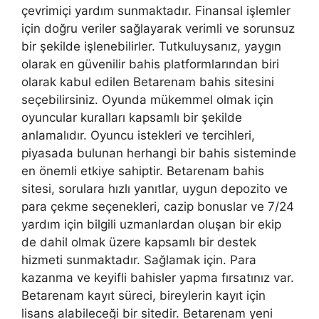
çevrimiçi yardım sunmaktadır. Finansal işlemler
için doğru veriler sağlayarak verimli ve sorunsuz
bir şekilde işlenebilirler. Tutkuluysanız, yaygın
olarak en güvenilir bahis platformlarından biri
olarak kabul edilen Betarenam bahis sitesini
seçebilirsiniz. Oyunda mükemmel olmak için
oyuncular kuralları kapsamlı bir şekilde
anlamalıdır. Oyuncu istekleri ve tercihleri,
piyasada bulunan herhangi bir bahis sisteminde
en önemli etkiye sahiptir. Betarenam bahis
sitesi, sorulara hızlı yanıtlar, uygun depozito ve
para çekme seçenekleri, cazip bonuslar ve 7/24
yardım için bilgili uzmanlardan oluşan bir ekip
de dahil olmak üzere kapsamlı bir destek
hizmeti sunmaktadır. Sağlamak için. Para
kazanma ve keyifli bahisler yapma fırsatınız var.
Betarenam kayıt süreci, bireylerin kayıt için
lisans alabileceği bir sitedir. Betarenam yeni