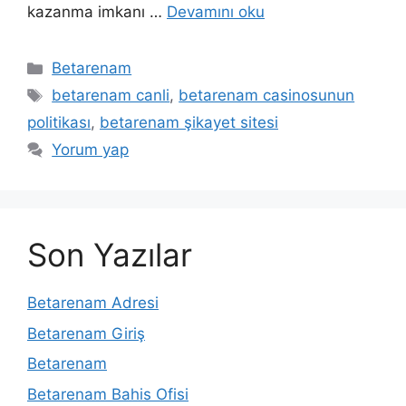
kazanma imkanı …
Devamını oku
Kategoriler
Betarenam
Etiketler
betarenam canli
,
betarenam casinosunun
politikası
,
betarenam şikayet sitesi
Yorum yap
Son Yazılar
Betarenam Adresi
Betarenam Giriş
Betarenam
Betarenam Bahis Ofisi