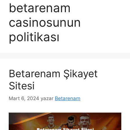
betarenam
casinosunun
politikası
Betarenam Şikayet
Sitesi
Mart 6, 2024
yazar
Betarenam