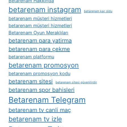
Betarenam Hakkında
betarenam instagram
betarenam kaç oldu
betarenam müşteri hizmetleri
betarenam müşteri hizmetleri
Betarenam Oyun Meraklıları
betarenam para yatirma
betarenam para çekme
betarenam platformu
betarenam promosyon
betarenam promosyon kodu
betarenam sitesi
betarenam sitesi güvenilirdir
betarenam spor bahisleri
Betarenam Telegram
betarenam tv canli maç
betarenam tv izle