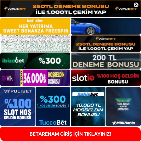
×
BETARENAM GİRİŞ İÇİN TIKLAYINIZ!