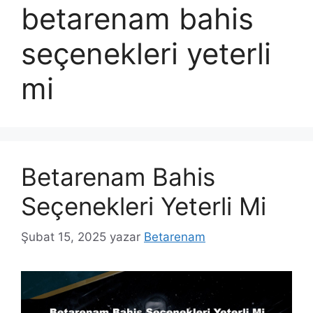
betarenam bahis
seçenekleri yeterli
mi
Betarenam Bahis
Seçenekleri Yeterli Mi
Şubat 15, 2025
yazar
Betarenam