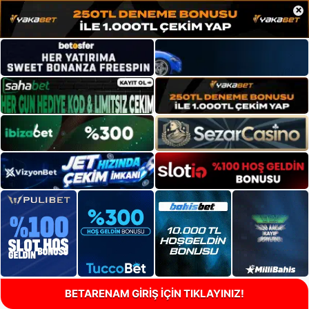
×
BETARENAM GİRİŞ İÇİN TIKLAYINIZ!