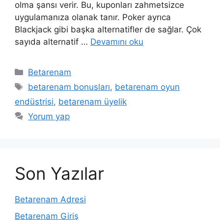
olma şansı verir. Bu, kuponları zahmetsizce
uygulamanıza olanak tanır. Poker ayrıca
Blackjack gibi başka alternatifler de sağlar. Çok
sayıda alternatif …
Devamını oku
Kategoriler
Betarenam
Etiketler
betarenam bonusları
,
betarenam oyun
endüstrisi
,
betarenam üyelik
Yorum yap
Son Yazılar
Betarenam Adresi
Betarenam Giriş