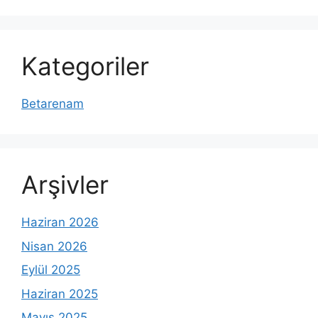
Kategoriler
Betarenam
Arşivler
Haziran 2026
Nisan 2026
Eylül 2025
Haziran 2025
Mayıs 2025