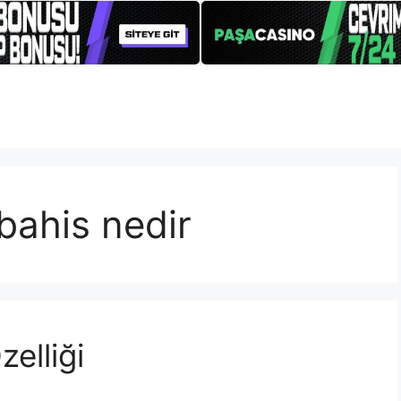
bahis nedir
elliği