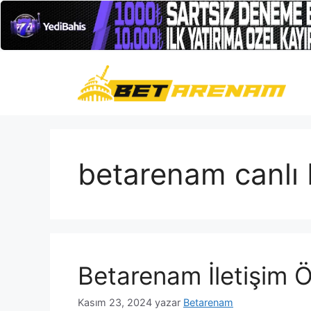
İçeriğe
atla
betarenam canlı 
Betarenam İletişim Öz
Kasım 23, 2024
yazar
Betarenam