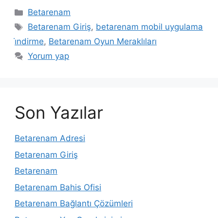
Kategoriler
Betarenam
Etiketler
Betarenam Giriş
,
betarenam mobil uygulama
i̇ndirme
,
Betarenam Oyun Meraklıları
Yorum yap
Son Yazılar
Betarenam Adresi
Betarenam Giriş
Betarenam
Betarenam Bahis Ofisi
Betarenam Bağlantı Çözümleri