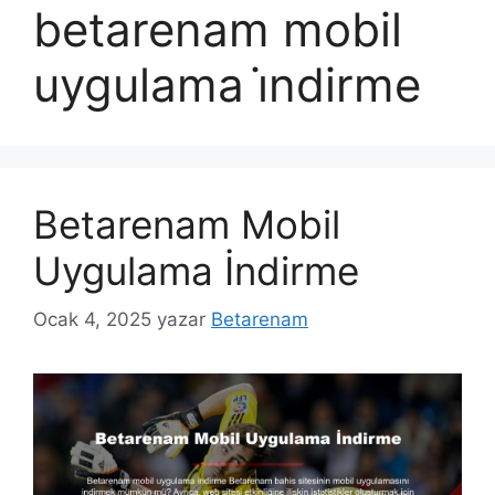
betarenam mobil
uygulama i̇ndirme
Betarenam Mobil
Uygulama İndirme
Ocak 4, 2025
yazar
Betarenam